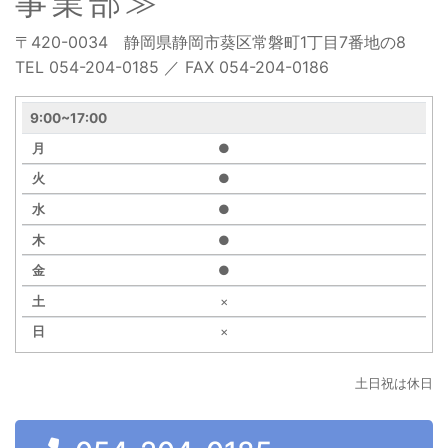
事業部≫
〒420-0034 静岡県静岡市葵区常磐町1丁目7番地の8
TEL 054-204-0185 ／ FAX 054-204-0186
営
9:00~17:00
業
●
時
間
●
月
●
●
火
●
水
×
木
×
金
土
土日祝は休日
日