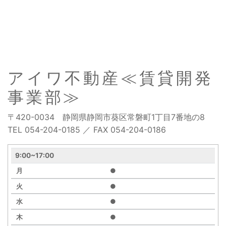
アイワ不動産≪賃貸開発
事業部≫
〒420-0034 静岡県静岡市葵区常磐町1丁目7番地の8
TEL 054-204-0185 ／ FAX 054-204-0186
営
9:00~17:00
業
●
時
間
●
月
●
●
火